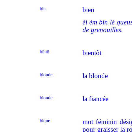
bin
bien
èl èm bin lé queus
de grenouilles.
bîntô
bientôt
bionde
la blonde
bionde
la fiancée
bique
mot féminin désig
pour graisser la r