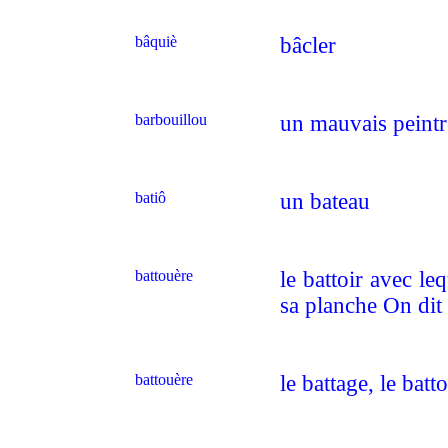
bâquiè
bâcler
barbouillou
un mauvais peintr
batiô
un bateau
battouère
le battoir avec leq
sa planche On di
battouère
le battage, le batto