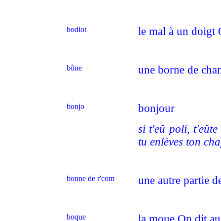
bodiot
le mal à un doigt 
bône
une borne de ch
bonjo
bonjour
si t'eû poli, t'eû
tu enlèves ton ch
bonne de r'com
une autre partie de
boque
la moue On dit au