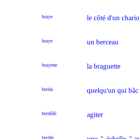
braye
le côté d'un chario
braye
un berceau
brayette
la braguette
breda
quelqu'un qui bâcl
bredôlè
agiter
breille
une " échelle " e