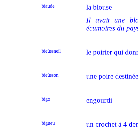
biaude
la blouse
Il avait une bl
écumoires du pay
bieûssneil
le poirier qui don
bieûsson
une poire destinée
bigo
engourdi
bigueu
un crochet à 4 den