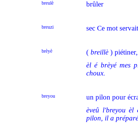
breulè
brûler
breuzi
sec Ce mot servait
brèyè
(
breillè
) piétiner
èl é brèyé mes p
choux.
breyou
un pilon pour écr
èveû l'breyou èl
pilon, il a prépar