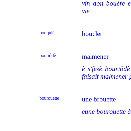
vin don bouère e
vie.
bouquiè
boucler
bouriôdè
malmener
è s'fezè bouriôdè
faisait malmener p
bourouette
une brouette
eune bourouette à