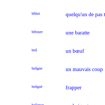
bêtiot
quelqu'un de pas 
bétoure
une baratte
beû
un bœuf
beûgne
un mauvais coup
beûgnè
frapper
beûgnot