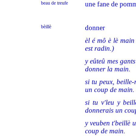
beau de treufe
une fane de pomm
bèillè
donner
èl é mô è lè main 
est radin.)
y eûteû mes gants
donner la main.
si tu peux, beill
un coup de main.
si tu v'leu y bei
donnerais un cou
y veuben t'beillè
coup de main.