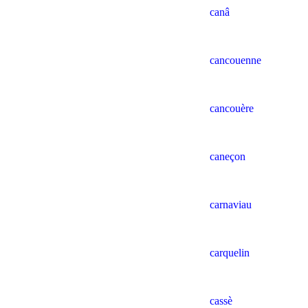
canâ
cancouenne
cancouère
caneçon
carnaviau
carquelin
cassè