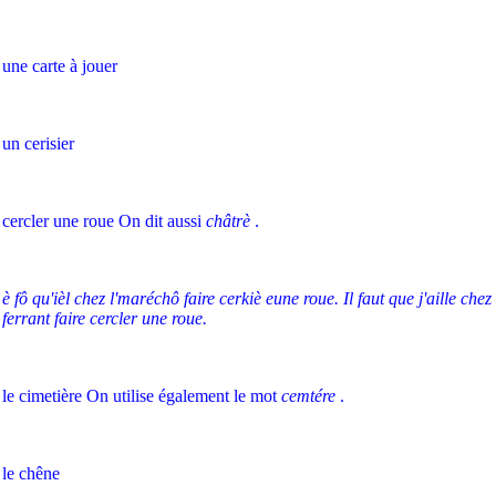
une carte à jouer
un cerisier
cercler une roue On dit aussi
châtrè
.
è fô qu'ièl chez l'maréchô faire cerkiè eune roue. Il faut que j'aille che
ferrant faire cercler une roue.
le cimetière On utilise également le mot
cemtére
.
le chêne