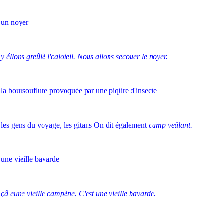
un noyer
y éllons greûlè l'caloteil. Nous allons secouer le noyer.
la boursouflure provoquée par une piqûre d'insecte
les gens du voyage, les gitans On dit également
camp veûlant.
une vieille bavarde
çâ eune vieille campène. C'est une vieille bavarde.