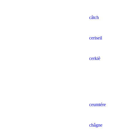
câtch
ceriseil
cerkiè
ceumtére
châgne