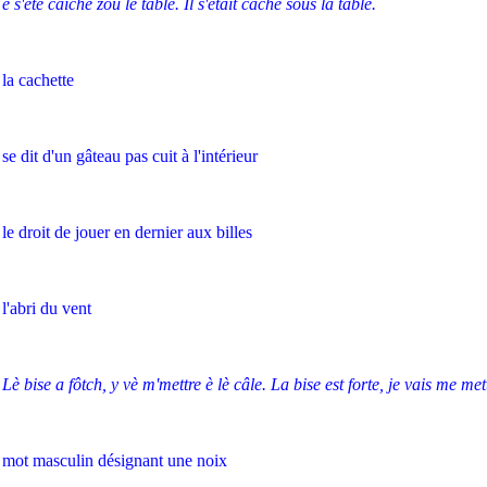
è s'ètè caichè zou lè table. Il s'était caché sous la table.
la cachette
se dit d'un gâteau pas cuit à l'intérieur
le droit de jouer en dernier aux billes
l'abri du vent
Lè bise a fôtch, y vè m'mettre è lè câle. La bise est forte, je vais me mett
mot masculin désignant une noix