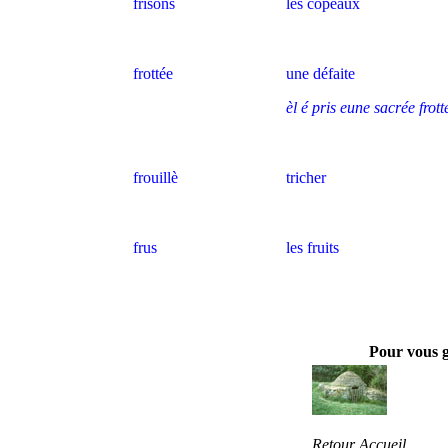
frisons
les copeaux
frottée
une défaite
èl é pris eune sacrée frott
frouillè
tricher
frus
les fruits
Pour vous 
Retour Accueil