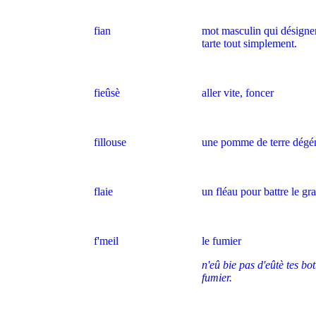
fian
mot masculin qui désigner 
tarte tout simplement.
fieûsè
aller vite, foncer
fillouse
une pomme de terre dégé
flaie
un fléau pour battre le gra
f'meil
le fumier
n'eû bie pas d'eûtè tes bot
fumier.