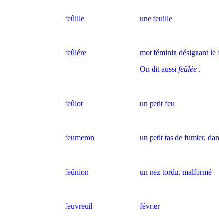
feûille
une feuille
feûlére
mot féminin désignant le 
On dit aussi
feûlée
.
feûlot
un petit feu
feumeron
un petit tas de fumier, da
feûnion
un nez tordu, malformé
feuvreuil
février