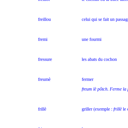
freillou
celui qui se fait un passa
fremi
une fourmi
fressure
les abats du cochon
freumè
fermer
freum lè pôtch. Ferme la 
frillè
griller (exemple :
frillè
le