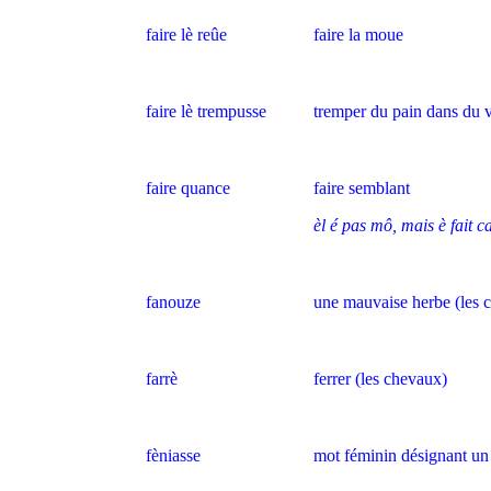
faire lè reûe
faire la moue
faire lè trempusse
tremper du pain dans du v
faire quance
faire semblant
èl é pas mô, mais è fait ca
fanouze
une mauvaise herbe (les 
farrè
ferrer (les chevaux)
fèniasse
mot féminin désignant un 