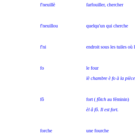
f'neuillè
farfouiller, chercher
f'neuillou
quelqu'un qui cherche
f'ni
endroit sous les tuiles où 
fo
le four
lè chambre è fo à la pièce
fô
fort (
fôtch
au féminin)
èl â fô. Il est fort.
forche
une fourche