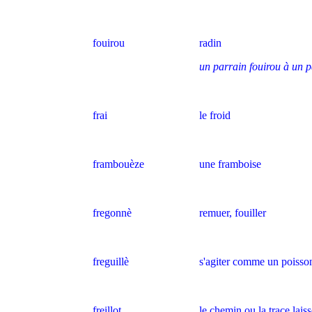
fouirou
radin
un parrain fouirou à un p
frai
le froid
frambouèze
une framboise
fregonnè
remuer, fouiller
freguillè
s'agiter comme un poisso
freillot
le chemin ou la trace laiss