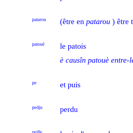
patarou
(être en
patarou
) être
patouè
le patois
è causîn patouè entre-le
pe
et puis
pedju
perdu
peille