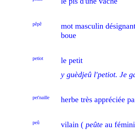
le pis d'une vache
pêpê
mot masculin désignant 
boue
petiot
le petit
y guèdjeû l'petiot. Je ga
pet'naille
herbe très appréciée pa
peû
vilain (
peûte
au fémini