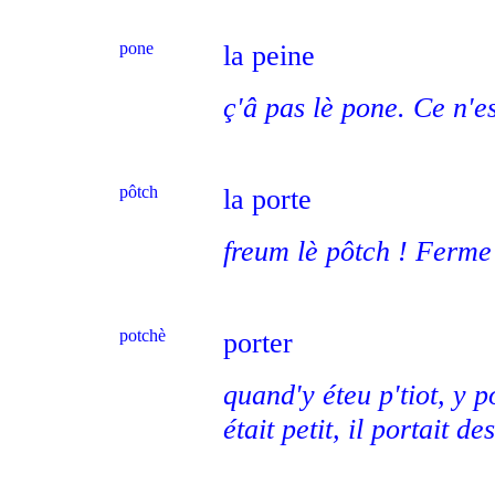
pone
la peine
ç'â pas lè pone. Ce n'es
pôtch
la porte
freum lè pôtch ! Ferme 
potchè
porter
quand'y éteu p'tiot, y 
était petit, il portait de