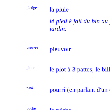
pleûge
la pluie
lè pleû é fait du bin au
jardin.
pleuvre
pleuvoir
plotte
le plot à 3 pattes, le bil
p'nâ
pourri (en parlant d'un
pôche