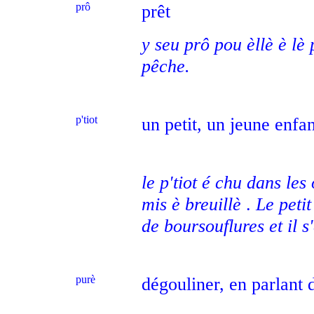
prô
prêt
y seu prô pou èllè è lè 
pêche.
p'tiot
un petit, un jeune enfan
le p'tiot é chu dans les
mis è breuillè
.
Le petit
de boursouflures et il s
purè
dégouliner, en parlant 