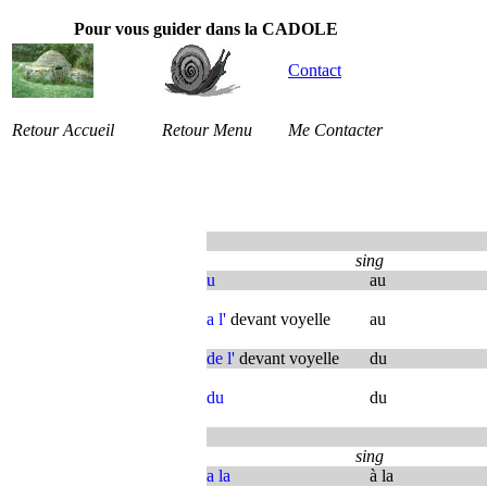
Pour vous guider dans la CADOLE
Contact
Retour Accueil
Retour Menu
Me Contacter
sing
u
au
a l'
devant voyelle
au
de l'
devant voyelle
du
du
du
sing
a la
à la