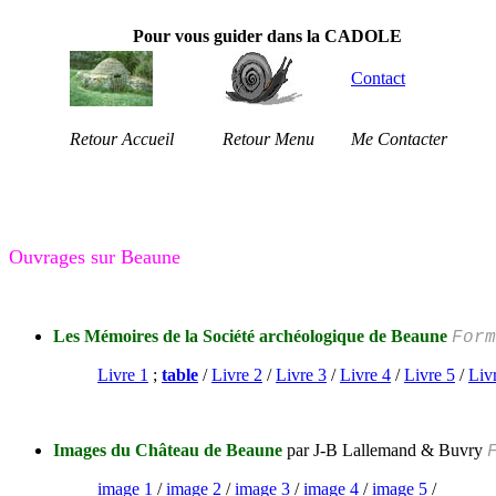
Pour vous guider dans la CADOLE
Contact
Retour Accueil
Retour Menu
Me Contacter
Ouvrages sur Beaune
Les Mémoires de la Société archéologique de Beaune
Form
Livre 1
;
table
/
Livre 2
/
Livre 3
/
Livre 4
/
Livre 5
/
Liv
Images du Château de Beaune
par J-B Lallemand & Buvry
image 1
/
image 2
/
image 3
/
image 4
/
image 5
/