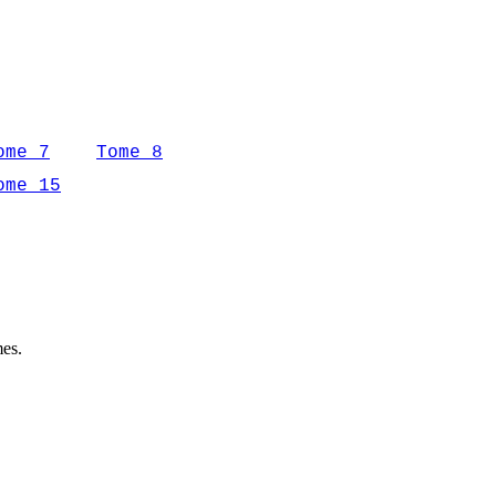
ome 7
Tome 8
ome 15
mes.