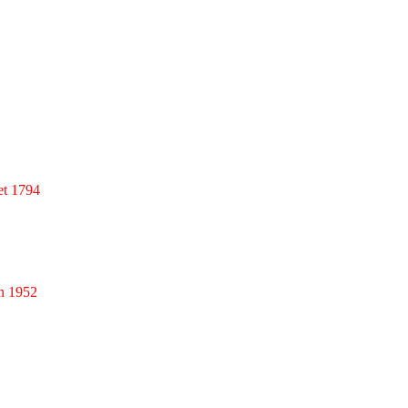
et 1794
n 1952