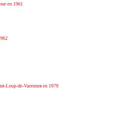
sse en 1961
1962
int-Loup-de-Varenne
s
en 1979